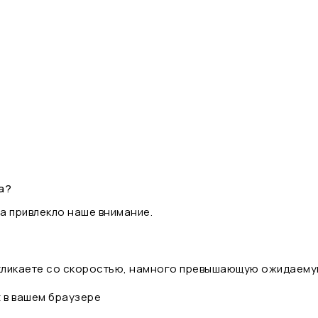
а?
а привлекло наше внимание.
 кликаете со скоростью, намного превышающую ожидаему
t в вашем браузере