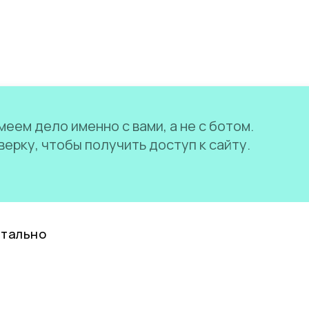
еем дело именно с вами, а не с ботом.
ерку, чтобы получить доступ к сайту.
нтально