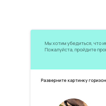
Мы хотим убедиться, что им
Пожалуйста, пройдите пров
Разверните картинку горизо