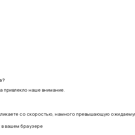
а?
а привлекло наше внимание.
 кликаете со скоростью, намного превышающую ожидаему
t в вашем браузере