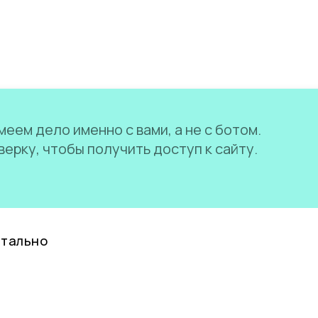
еем дело именно с вами, а не с ботом.
ерку, чтобы получить доступ к сайту.
нтально