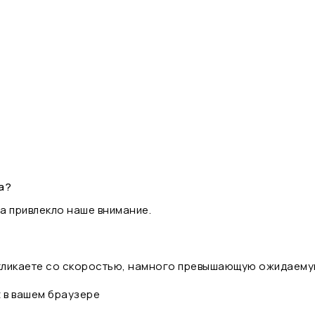
а?
а привлекло наше внимание.
 кликаете со скоростью, намного превышающую ожидаему
t в вашем браузере