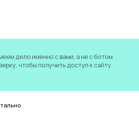
еем дело именно с вами, а не с ботом.
ерку, чтобы получить доступ к сайту.
нтально