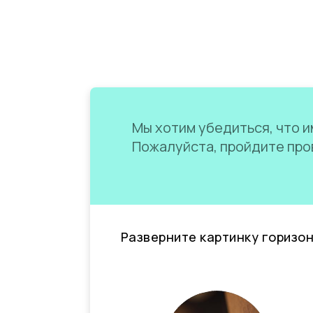
Мы хотим убедиться, что им
Пожалуйста, пройдите пров
Разверните картинку горизо