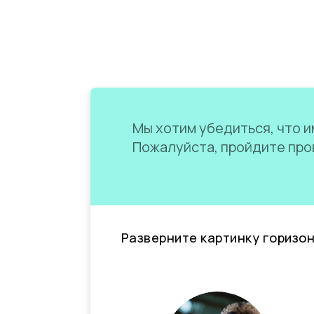
Мы хотим убедиться, что им
Пожалуйста, пройдите пров
Разверните картинку горизо