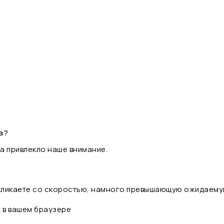
а?
а привлекло наше внимание.
 кликаете со скоростью, намного превышающую ожидаему
t в вашем браузере