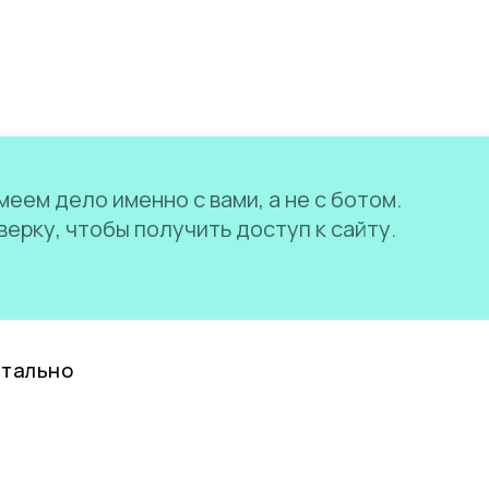
еем дело именно с вами, а не с ботом.
ерку, чтобы получить доступ к сайту.
нтально