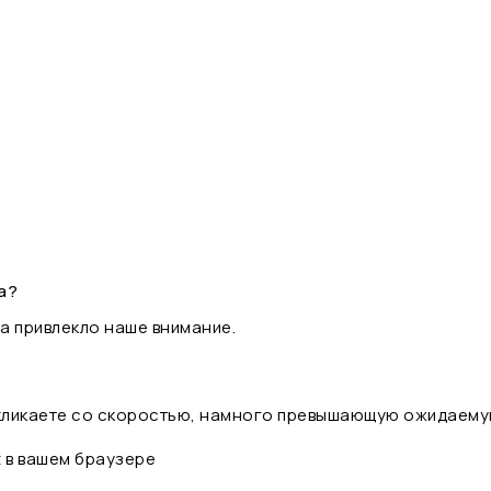
а?
а привлекло наше внимание.
 кликаете со скоростью, намного превышающую ожидаему
t в вашем браузере