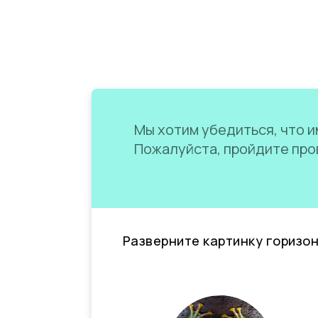
Мы хотим убедиться, что им
Пожалуйста, пройдите пров
Разверните картинку горизо