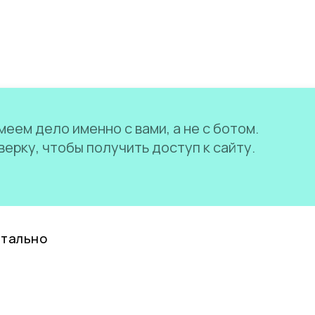
еем дело именно с вами, а не с ботом.
ерку, чтобы получить доступ к сайту.
нтально