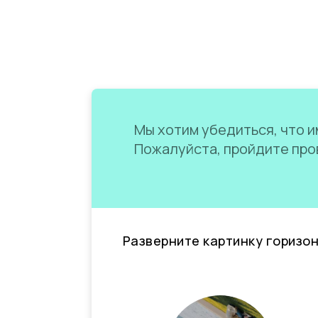
Мы хотим убедиться, что им
Пожалуйста, пройдите пров
Разверните картинку горизо