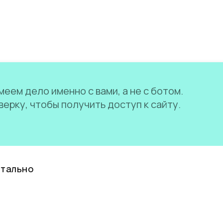
еем дело именно с вами, а не с ботом.
ерку, чтобы получить доступ к сайту.
нтально