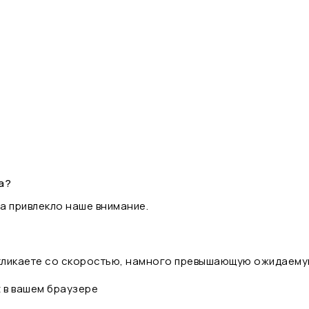
а?
а привлекло наше внимание.
 кликаете со скоростью, намного превышающую ожидаему
t в вашем браузере