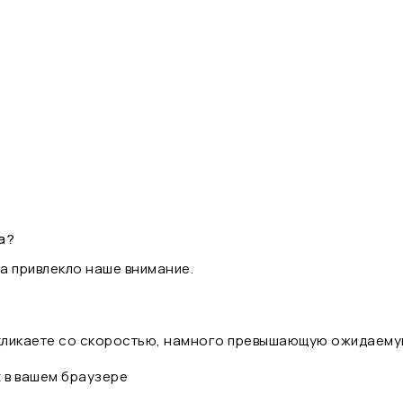
а?
а привлекло наше внимание.
 кликаете со скоростью, намного превышающую ожидаему
t в вашем браузере