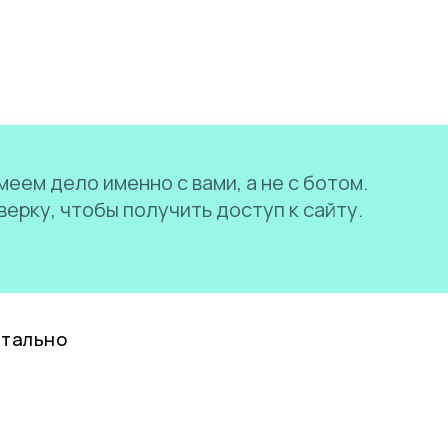
еем дело именно с вами, а не с ботом.
ерку, чтобы получить доступ к сайту.
нтально