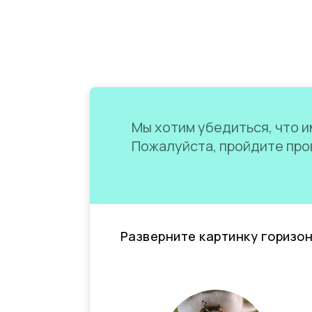
Мы хотим убедиться, что им
Пожалуйста, пройдите пров
Разверните картинку горизо