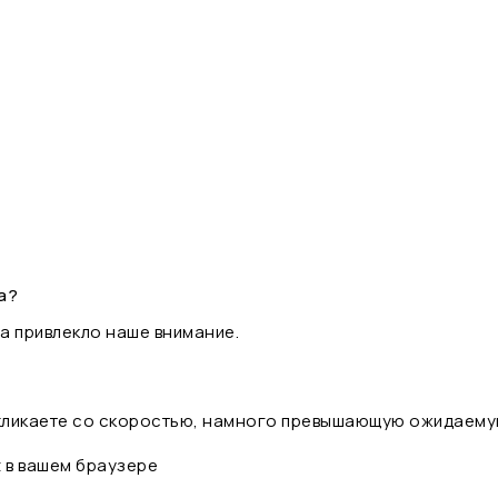
а?
а привлекло наше внимание.
 кликаете со скоростью, намного превышающую ожидаему
t в вашем браузере