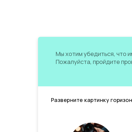
Мы хотим убедиться, что им
Пожалуйста, пройдите пров
Разверните картинку горизо