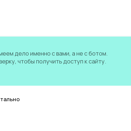
еем дело именно с вами, а не с ботом.
ерку, чтобы получить доступ к сайту.
нтально