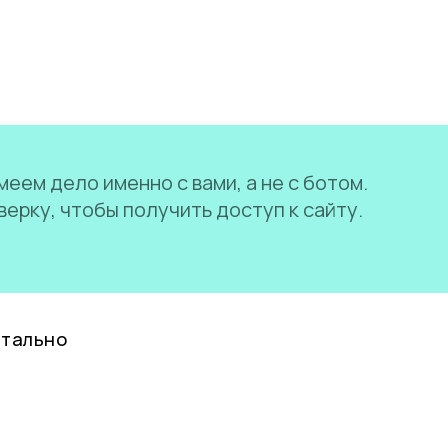
еем дело именно с вами, а не с ботом.
ерку, чтобы получить доступ к сайту.
нтально