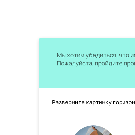
Мы хотим убедиться, что им
Пожалуйста, пройдите пров
Разверните картинку горизо