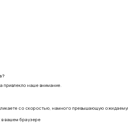
а?
а привлекло наше внимание.
 кликаете со скоростью, намного превышающую ожидаему
t в вашем браузере