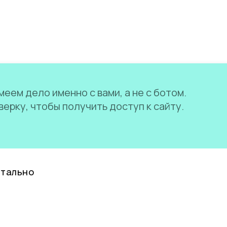
еем дело именно с вами, а не с ботом.
ерку, чтобы получить доступ к сайту.
нтально