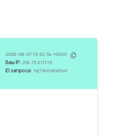
2026-08-07 15:52:34 +0000
Ваш IP:
216.73.217.172
ID запроса:
YqTWGVlHkSw1