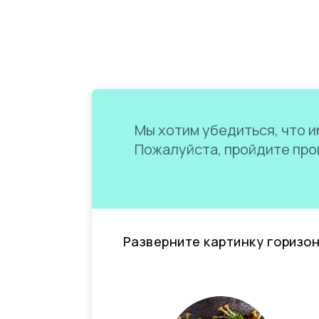
Мы хотим убедиться, что им
Пожалуйста, пройдите пров
Разверните картинку горизо