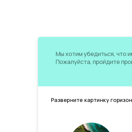
Мы хотим убедиться, что им
Пожалуйста, пройдите пров
Разверните картинку горизо