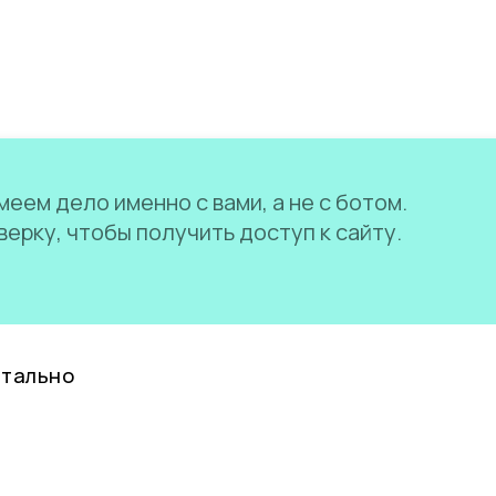
еем дело именно с вами, а не с ботом.
ерку, чтобы получить доступ к сайту.
нтально