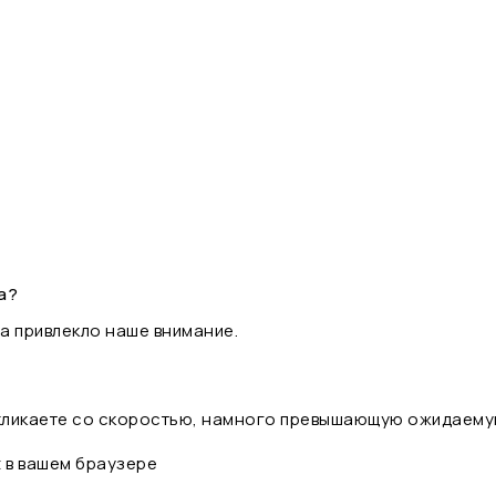
а?
а привлекло наше внимание.
 кликаете со скоростью, намного превышающую ожидаему
t в вашем браузере