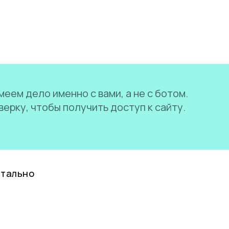
еем дело именно с вами, а не с ботом.
ерку, чтобы получить доступ к сайту.
нтально