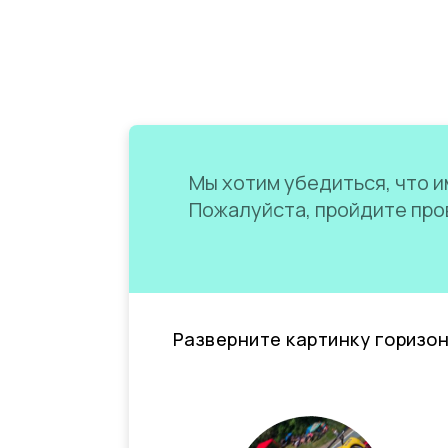
Мы хотим убедиться, что им
Пожалуйста, пройдите пров
Разверните картинку горизо