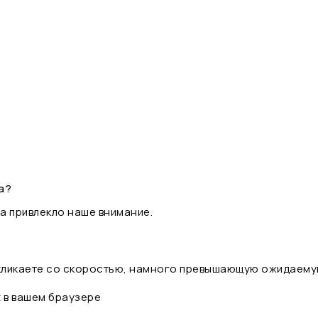
а?
а привлекло наше внимание.
 кликаете со скоростью, намного превышающую ожидаему
t в вашем браузере