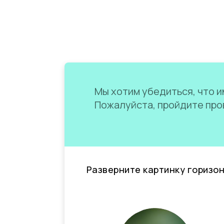
Мы хотим убедиться, что им
Пожалуйста, пройдите пров
Разверните картинку горизо