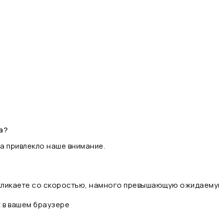
а?
а привлекло наше внимание.
 кликаете со скоростью, намного превышающую ожидаему
t в вашем браузере