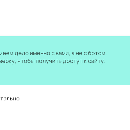
еем дело именно с вами, а не с ботом.
ерку, чтобы получить доступ к сайту.
нтально