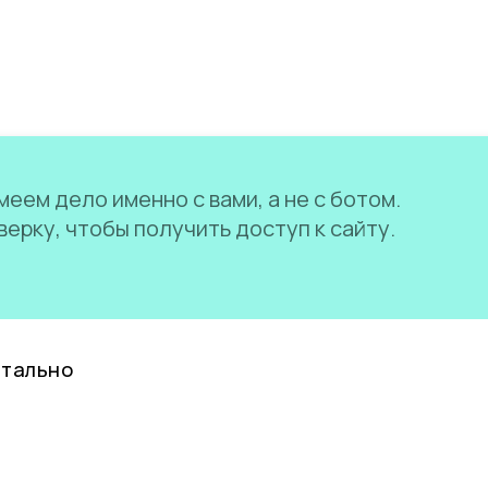
еем дело именно с вами, а не с ботом.
ерку, чтобы получить доступ к сайту.
нтально