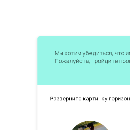
Мы хотим убедиться, что им
Пожалуйста, пройдите пров
Разверните картинку горизо