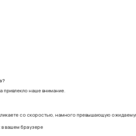
а?
а привлекло наше внимание.
 кликаете со скоростью, намного превышающую ожидаему
t в вашем браузере