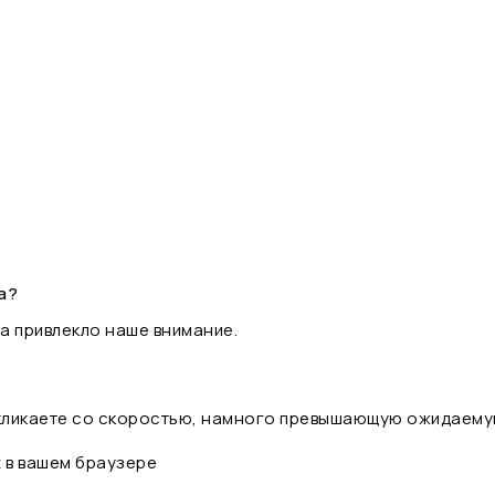
а?
а привлекло наше внимание.
 кликаете со скоростью, намного превышающую ожидаему
t в вашем браузере