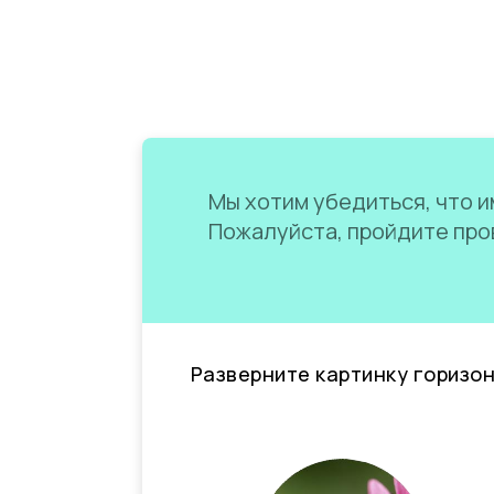
Мы хотим убедиться, что им
Пожалуйста, пройдите пров
Разверните картинку горизо