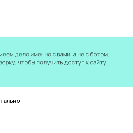
еем дело именно с вами, а не с ботом.
ерку, чтобы получить доступ к сайту.
нтально