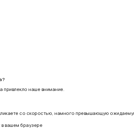
а?
а привлекло наше внимание.
 кликаете со скоростью, намного превышающую ожидаему
t в вашем браузере