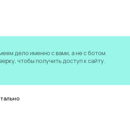
еем дело именно с вами, а не с ботом.
ерку, чтобы получить доступ к сайту.
нтально