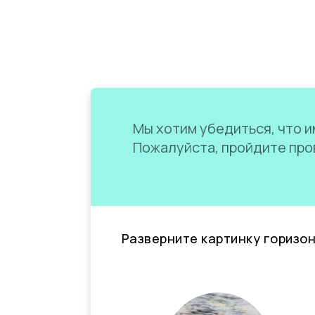
Мы хотим убедиться, что им
Пожалуйста, пройдите пров
Разверните картинку горизо