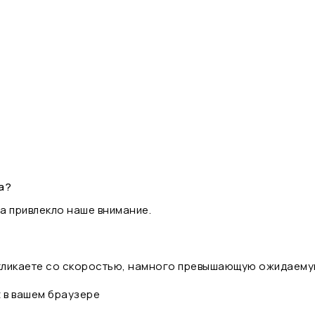
а?
а привлекло наше внимание.
 кликаете со скоростью, намного превышающую ожидаему
t в вашем браузере