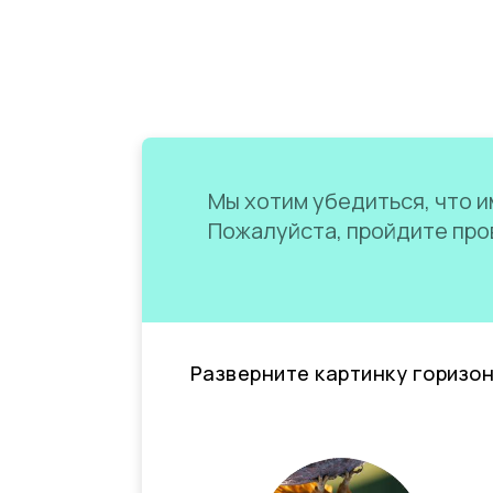
Мы хотим убедиться, что им
Пожалуйста, пройдите пров
Разверните картинку горизо