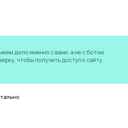
еем дело именно с вами, а не с ботом.
ерку, чтобы получить доступ к сайту.
нтально