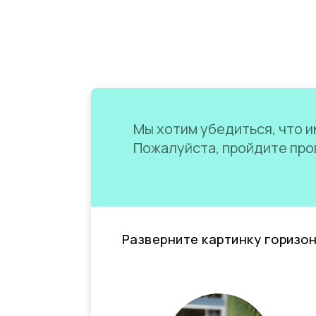
Мы хотим убедиться, что им
Пожалуйста, пройдите пров
Разверните картинку горизо