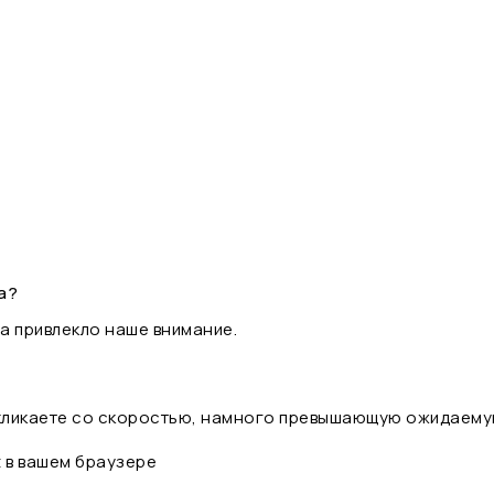
а?
а привлекло наше внимание.
 кликаете со скоростью, намного превышающую ожидаему
t в вашем браузере