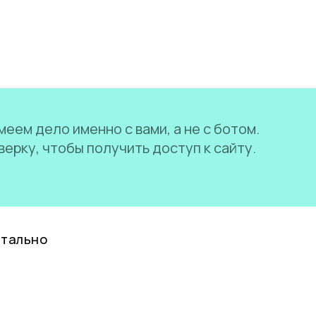
еем дело именно с вами, а не с ботом.
ерку, чтобы получить доступ к сайту.
нтально