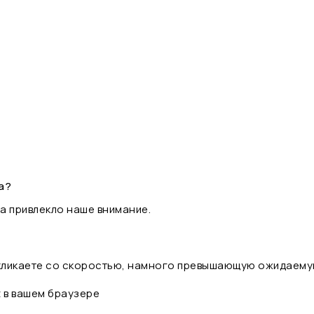
а?
а привлекло наше внимание.
 кликаете со скоростью, намного превышающую ожидаему
t в вашем браузере