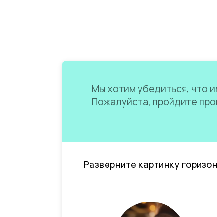
Мы хотим убедиться, что им
Пожалуйста, пройдите пров
Разверните картинку горизо