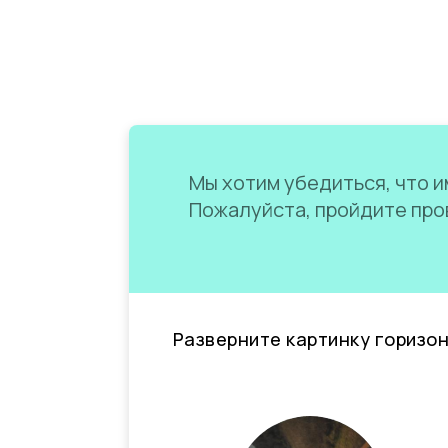
Мы хотим убедиться, что им
Пожалуйста, пройдите пров
Разверните картинку горизо