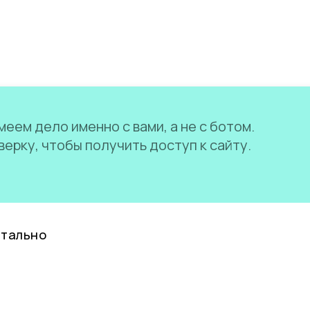
еем дело именно с вами, а не с ботом.
ерку, чтобы получить доступ к сайту.
нтально