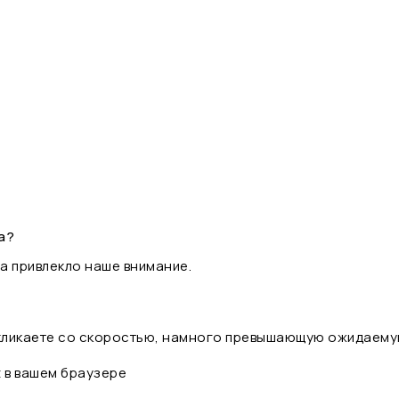
а?
а привлекло наше внимание.
 кликаете со скоростью, намного превышающую ожидаему
t в вашем браузере