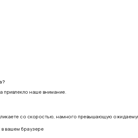
а?
а привлекло наше внимание.
 кликаете со скоростью, намного превышающую ожидаему
t в вашем браузере