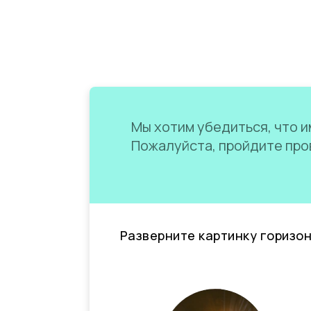
Мы хотим убедиться, что им
Пожалуйста, пройдите пров
Разверните картинку горизо