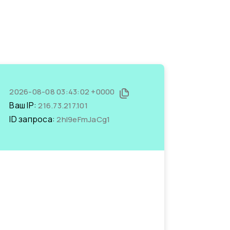
2026-08-08 03:43:02 +0000
Ваш IP:
216.73.217.101
ID запроса:
2hI9eFmJaCg1