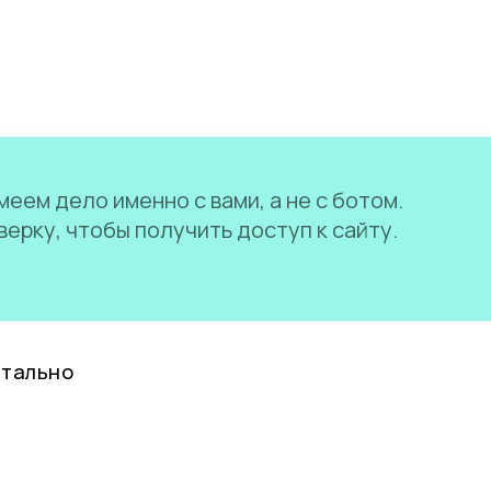
еем дело именно с вами, а не с ботом.
ерку, чтобы получить доступ к сайту.
нтально