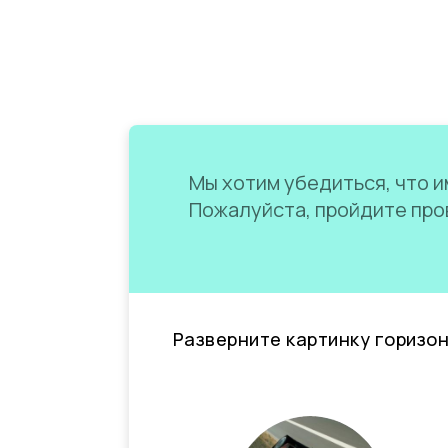
Мы хотим убедиться, что им
Пожалуйста, пройдите пров
Разверните картинку горизо