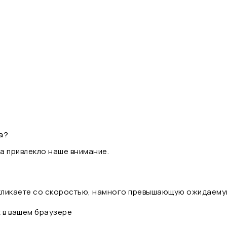
а?
а привлекло наше внимание.
 кликаете со скоростью, намного превышающую ожидаему
t в вашем браузере