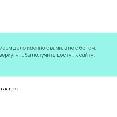
еем дело именно с вами, а не с ботом.
ерку, чтобы получить доступ к сайту.
нтально