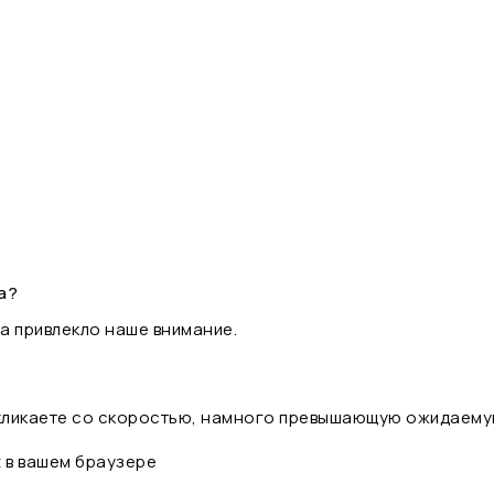
а?
а привлекло наше внимание.
 кликаете со скоростью, намного превышающую ожидаему
t в вашем браузере