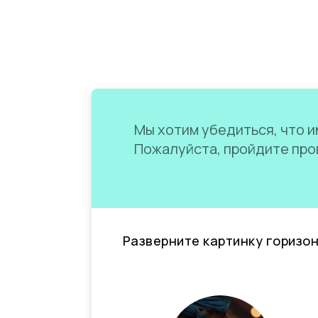
Мы хотим убедиться, что им
Пожалуйста, пройдите пров
Разверните картинку горизо