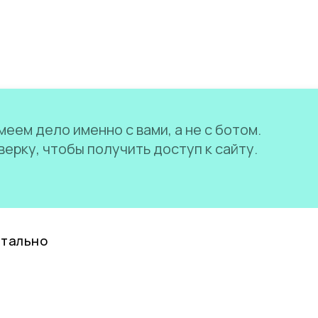
еем дело именно с вами, а не с ботом.
ерку, чтобы получить доступ к сайту.
нтально