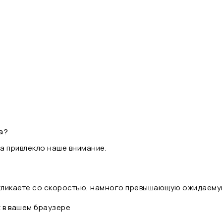
а?
а привлекло наше внимание.
 кликаете со скоростью, намного превышающую ожидаему
t в вашем браузере