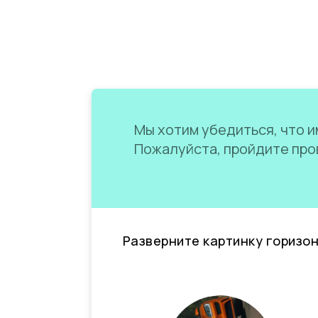
Мы хотим убедиться, что им
Пожалуйста, пройдите пров
Разверните картинку горизо