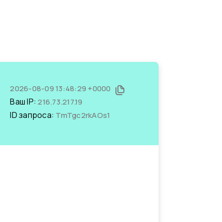
2026-08-09 13:48:29 +0000
Ваш IP:
216.73.217.19
ID запроса:
TmTgc2rkAOs1