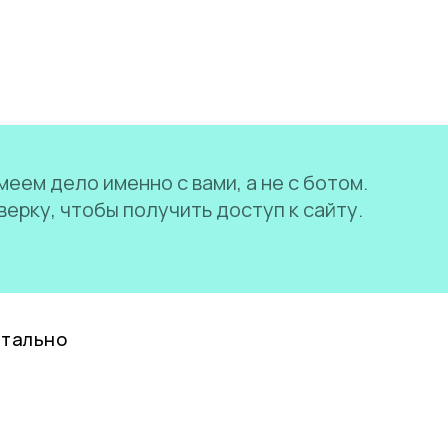
еем дело именно с вами, а не с ботом.
ерку, чтобы получить доступ к сайту.
нтально