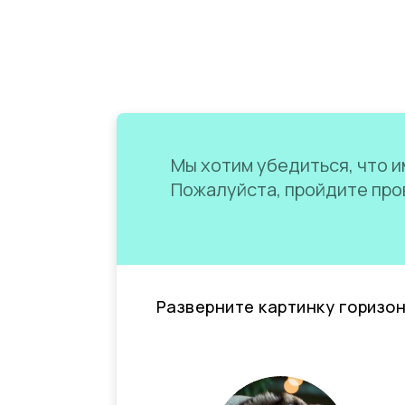
Мы хотим убедиться, что им
Пожалуйста, пройдите пров
Разверните картинку горизо