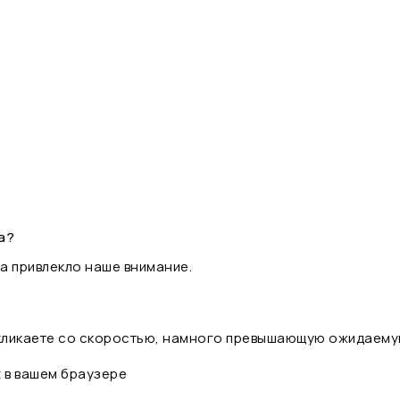
а?
а привлекло наше внимание.
 кликаете со скоростью, намного превышающую ожидаему
t в вашем браузере