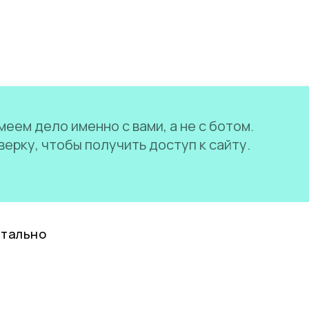
еем дело именно с вами, а не с ботом.
ерку, чтобы получить доступ к сайту.
нтально