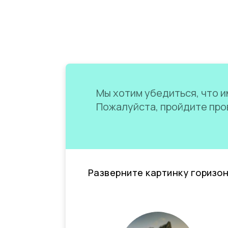
Мы хотим убедиться, что им
Пожалуйста, пройдите пров
Разверните картинку горизо