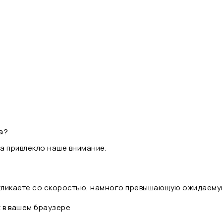
а?
а привлекло наше внимание.
 кликаете со скоростью, намного превышающую ожидаему
t в вашем браузере