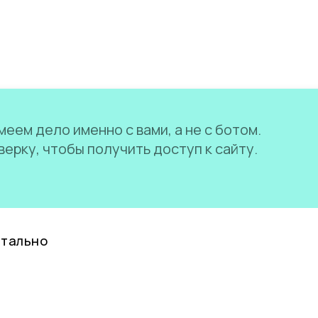
еем дело именно с вами, а не с ботом.
ерку, чтобы получить доступ к сайту.
нтально