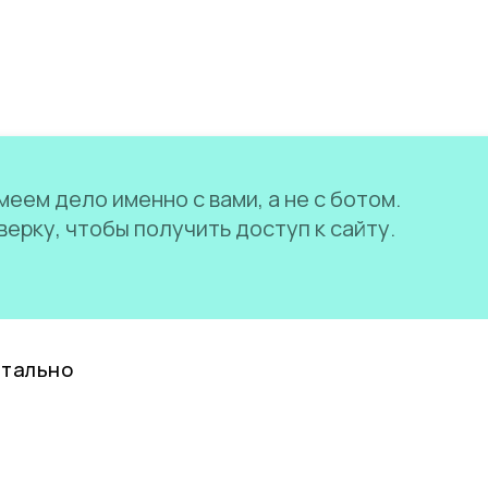
еем дело именно с вами, а не с ботом.
ерку, чтобы получить доступ к сайту.
нтально