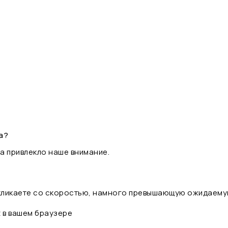
а?
а привлекло наше внимание.
 кликаете со скоростью, намного превышающую ожидаему
t в вашем браузере