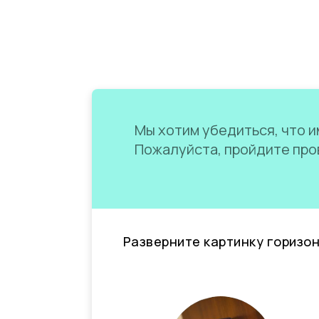
Мы хотим убедиться, что им
Пожалуйста, пройдите пров
Разверните картинку горизо