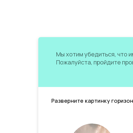
Мы хотим убедиться, что им
Пожалуйста, пройдите пров
Разверните картинку горизо