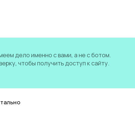
еем дело именно с вами, а не с ботом.
ерку, чтобы получить доступ к сайту.
нтально