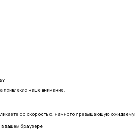
а?
а привлекло наше внимание.
 кликаете со скоростью, намного превышающую ожидаему
t в вашем браузере