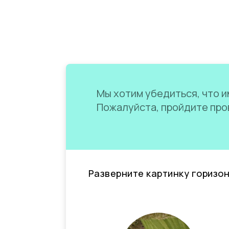
Мы хотим убедиться, что им
Пожалуйста, пройдите пров
Разверните картинку горизо