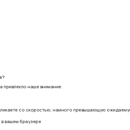
а?
а привлекло наше внимание.
 кликаете со скоростью, намного превышающую ожидаему
t в вашем браузере