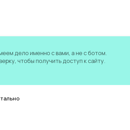
еем дело именно с вами, а не с ботом.
ерку, чтобы получить доступ к сайту.
нтально