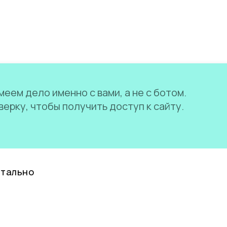
еем дело именно с вами, а не с ботом.
ерку, чтобы получить доступ к сайту.
нтально