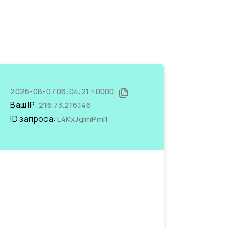
2026-08-07 06:04:21 +0000
Ваш IP:
216.73.216.146
ID запроса:
L4KxJglmPmI1