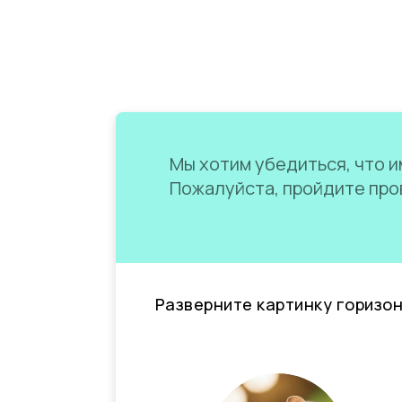
Мы хотим убедиться, что им
Пожалуйста, пройдите пров
Разверните картинку горизо