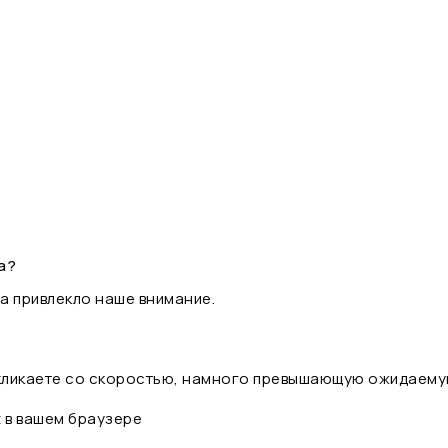
а?
а привлекло наше внимание.
 кликаете со скоростью, намного превышающую ожидаему
t в вашем браузере