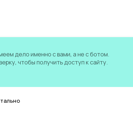
еем дело именно с вами, а не с ботом.
ерку, чтобы получить доступ к сайту.
нтально