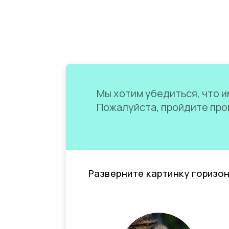
Мы хотим убедиться, что им
Пожалуйста, пройдите пров
Разверните картинку горизо