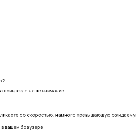
а?
а привлекло наше внимание.
 кликаете со скоростью, намного превышающую ожидаему
t в вашем браузере