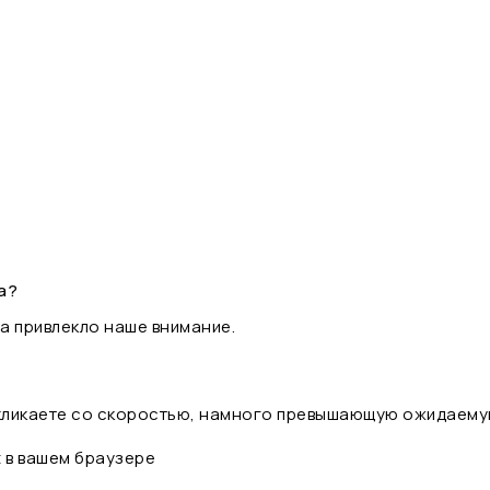
а?
а привлекло наше внимание.
 кликаете со скоростью, намного превышающую ожидаему
t в вашем браузере