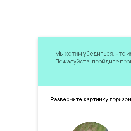
Мы хотим убедиться, что им
Пожалуйста, пройдите пров
Разверните картинку горизо