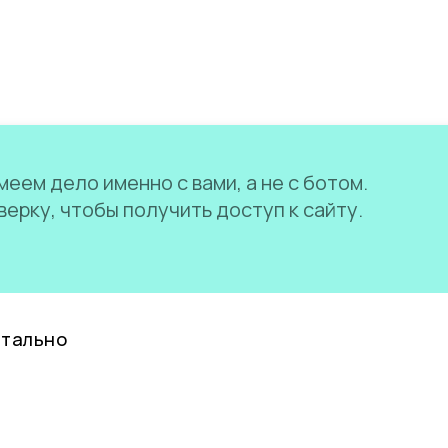
еем дело именно с вами, а не с ботом.
ерку, чтобы получить доступ к сайту.
нтально