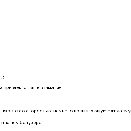
а?
а привлекло наше внимание.
 кликаете со скоростью, намного превышающую ожидаему
t в вашем браузере