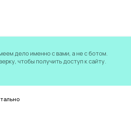
еем дело именно с вами, а не с ботом.
ерку, чтобы получить доступ к сайту.
нтально