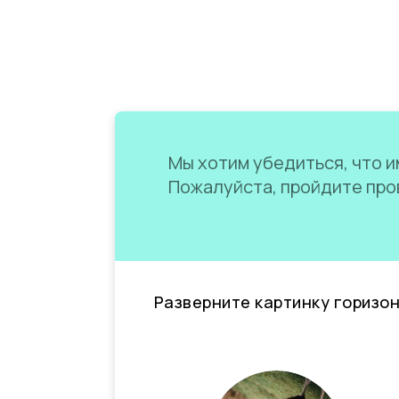
Мы хотим убедиться, что им
Пожалуйста, пройдите пров
Разверните картинку горизо