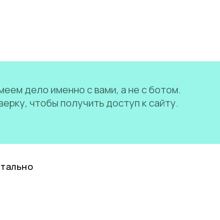
еем дело именно с вами, а не с ботом.
ерку, чтобы получить доступ к сайту.
нтально