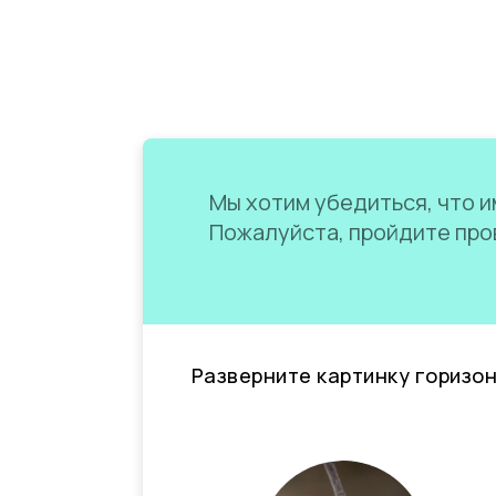
Мы хотим убедиться, что им
Пожалуйста, пройдите пров
Разверните картинку горизо