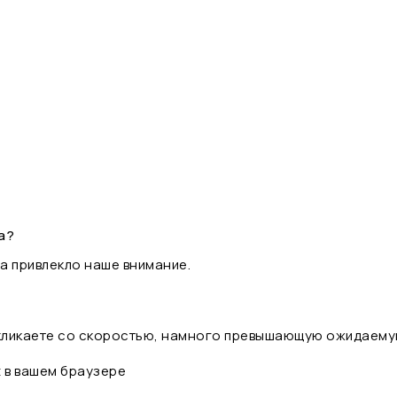
а?
а привлекло наше внимание.
 кликаете со скоростью, намного превышающую ожидаему
t в вашем браузере