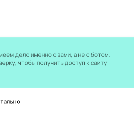
еем дело именно с вами, а не с ботом.
ерку, чтобы получить доступ к сайту.
нтально