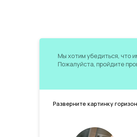
Мы хотим убедиться, что им
Пожалуйста, пройдите пров
Разверните картинку горизо