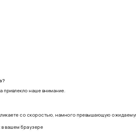
а?
а привлекло наше внимание.
 кликаете со скоростью, намного превышающую ожидаему
t в вашем браузере