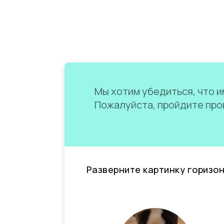
Мы хотим убедиться, что им
Пожалуйста, пройдите пров
Разверните картинку горизо