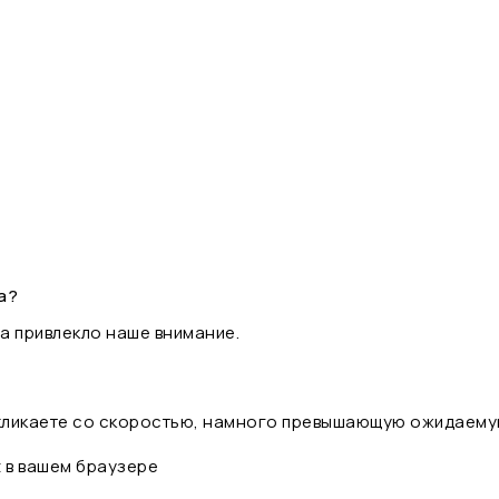
а?
а привлекло наше внимание.
 кликаете со скоростью, намного превышающую ожидаему
t в вашем браузере