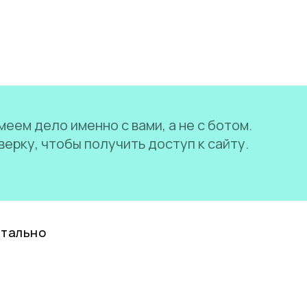
еем дело именно с вами, а не с ботом.
ерку, чтобы получить доступ к сайту.
нтально