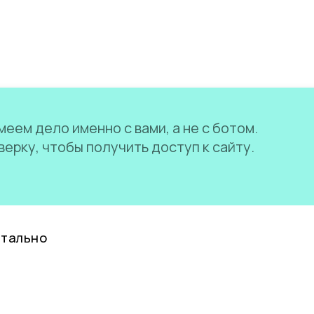
еем дело именно с вами, а не с ботом.
ерку, чтобы получить доступ к сайту.
нтально