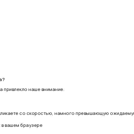
а?
а привлекло наше внимание.
 кликаете со скоростью, намного превышающую ожидаему
t в вашем браузере