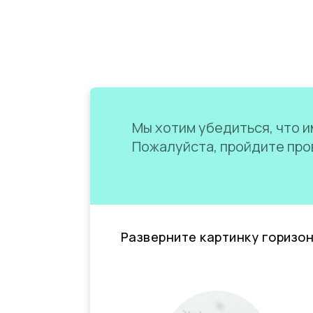
Мы хотим убедиться, что им
Пожалуйста, пройдите пров
Разверните картинку горизо