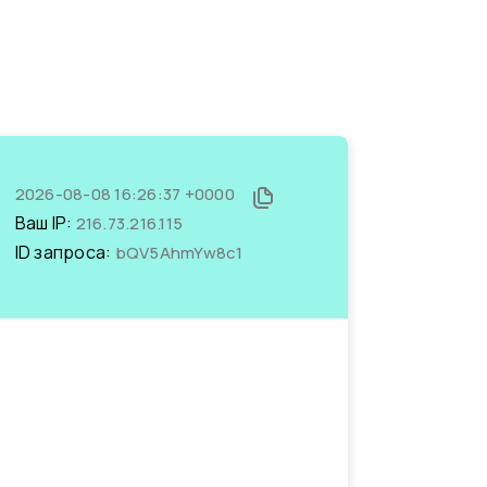
2026-08-08 16:26:37 +0000
Ваш IP:
216.73.216.115
ID запроса:
bQV5AhmYw8c1