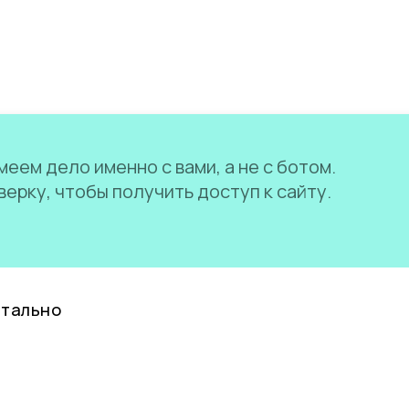
еем дело именно с вами, а не с ботом.
ерку, чтобы получить доступ к сайту.
нтально