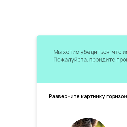
Мы хотим убедиться, что им
Пожалуйста, пройдите пров
Разверните картинку горизо