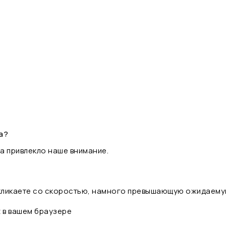
а?
а привлекло наше внимание.
 кликаете со скоростью, намного превышающую ожидаему
t в вашем браузере