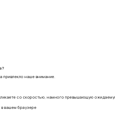
а?
а привлекло наше внимание.
 кликаете со скоростью, намного превышающую ожидаему
t в вашем браузере