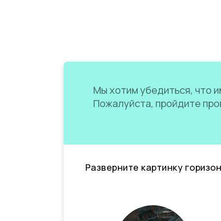
Мы хотим убедиться, что им
Пожалуйста, пройдите пров
Разверните картинку горизо