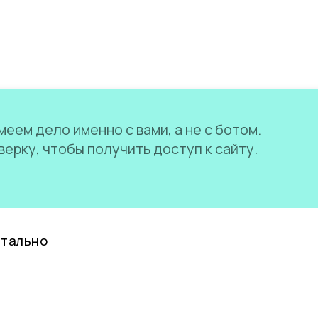
еем дело именно с вами, а не с ботом.
ерку, чтобы получить доступ к сайту.
нтально