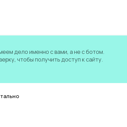
еем дело именно с вами, а не с ботом.
ерку, чтобы получить доступ к сайту.
нтально