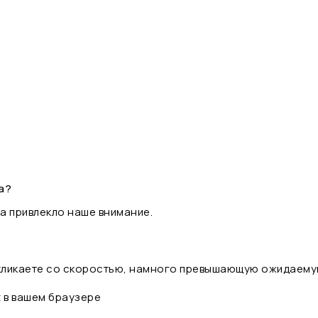
а?
а привлекло наше внимание.
 кликаете со скоростью, намного превышающую ожидаему
t в вашем браузере