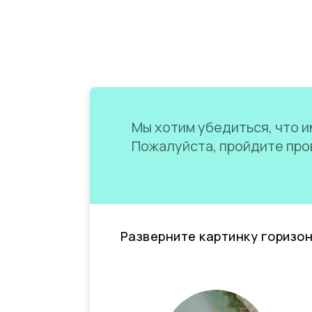
Мы хотим убедиться, что им
Пожалуйста, пройдите пров
Разверните картинку горизо