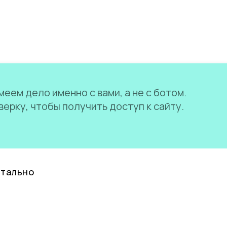
еем дело именно с вами, а не с ботом.
ерку, чтобы получить доступ к сайту.
нтально