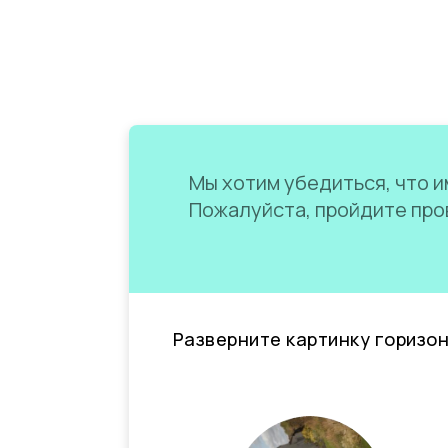
Мы хотим убедиться, что им
Пожалуйста, пройдите пров
Разверните картинку горизо