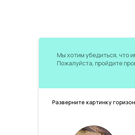
Мы хотим убедиться, что им
Пожалуйста, пройдите пров
Разверните картинку горизо