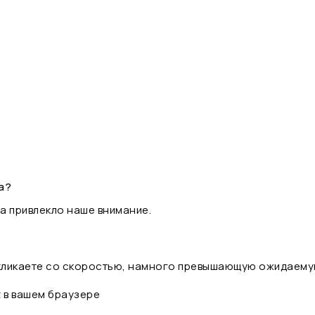
а?
а привлекло наше внимание.
 кликаете со скоростью, намного превышающую ожидаему
t в вашем браузере