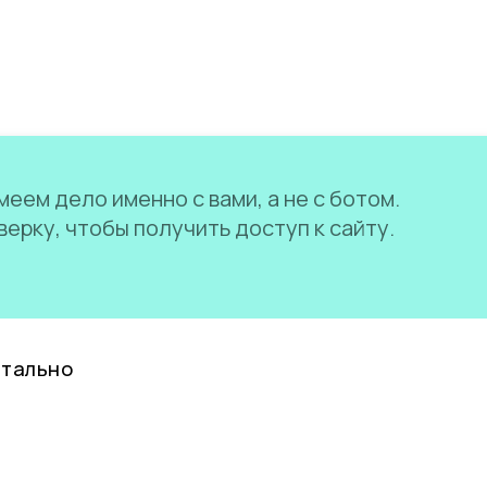
еем дело именно с вами, а не с ботом.
ерку, чтобы получить доступ к сайту.
нтально