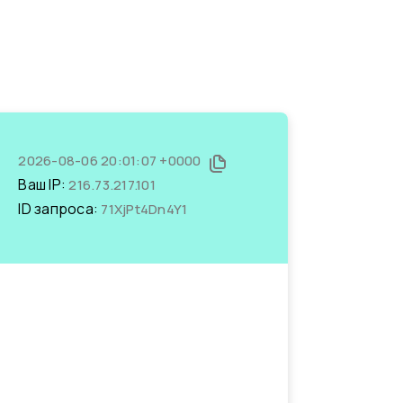
2026-08-06 20:01:07 +0000
Ваш IP:
216.73.217.101
ID запроса:
71XjPt4Dn4Y1