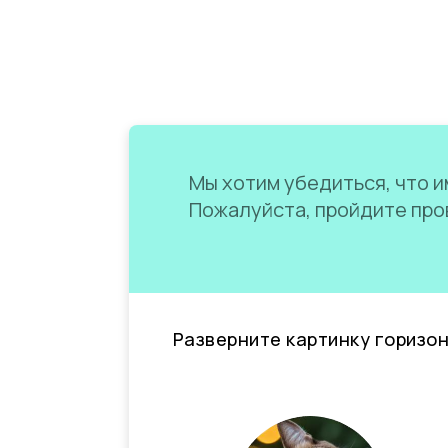
Мы хотим убедиться, что им
Пожалуйста, пройдите пров
Разверните картинку горизо