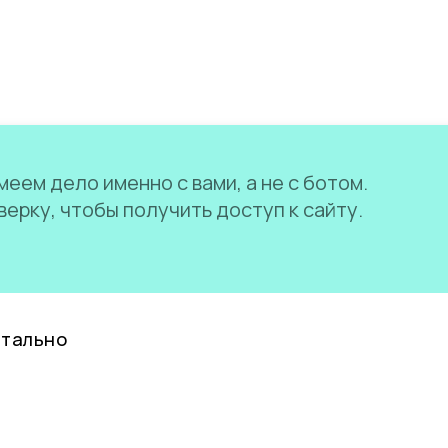
еем дело именно с вами, а не с ботом.
ерку, чтобы получить доступ к сайту.
нтально