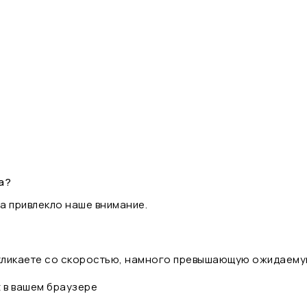
а?
а привлекло наше внимание.
 кликаете со скоростью, намного превышающую ожидаему
t в вашем браузере