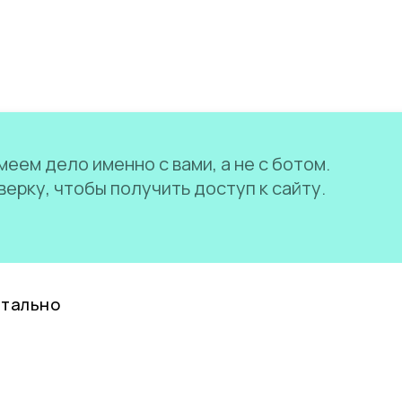
еем дело именно с вами, а не с ботом.
ерку, чтобы получить доступ к сайту.
нтально