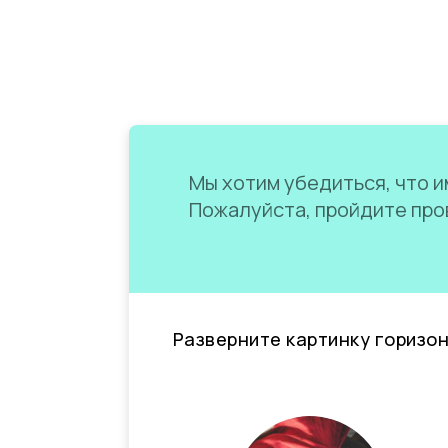
Мы хотим убедиться, что им
Пожалуйста, пройдите пров
Разверните картинку горизо