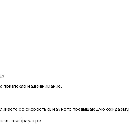
а?
а привлекло наше внимание.
 кликаете со скоростью, намного превышающую ожидаему
t в вашем браузере