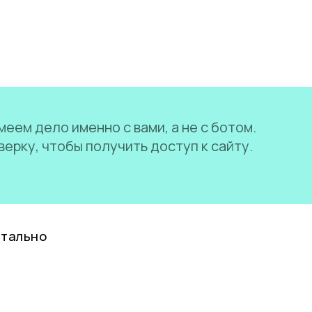
еем дело именно с вами, а не с ботом.
ерку, чтобы получить доступ к сайту.
нтально