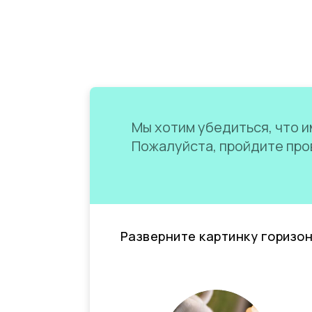
Мы хотим убедиться, что им
Пожалуйста, пройдите пров
Разверните картинку горизо