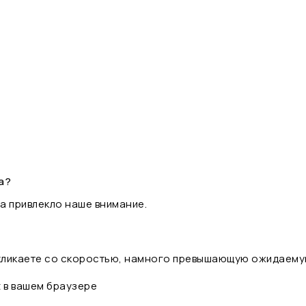
а?
а привлекло наше внимание.
 кликаете со скоростью, намного превышающую ожидаему
t в вашем браузере