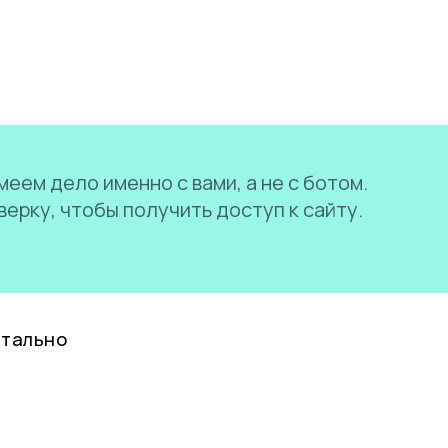
еем дело именно с вами, а не с ботом.
ерку, чтобы получить доступ к сайту.
нтально