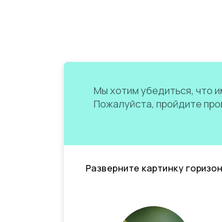
Мы хотим убедиться, что им
Пожалуйста, пройдите пров
Разверните картинку горизо