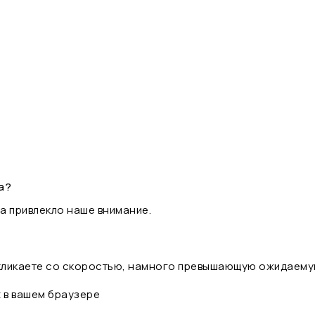
а?
а привлекло наше внимание.
 кликаете со скоростью, намного превышающую ожидаему
t в вашем браузере