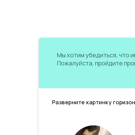
Мы хотим убедиться, что им
Пожалуйста, пройдите пров
Разверните картинку горизо