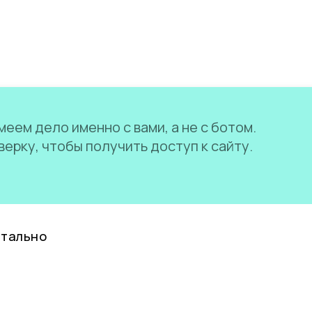
еем дело именно с вами, а не с ботом.
ерку, чтобы получить доступ к сайту.
нтально