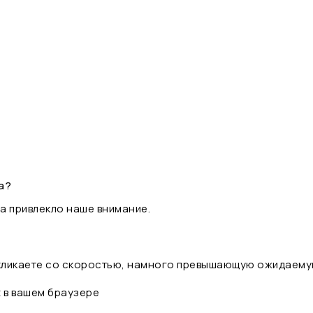
а?
а привлекло наше внимание.
 кликаете со скоростью, намного превышающую ожидаему
t в вашем браузере