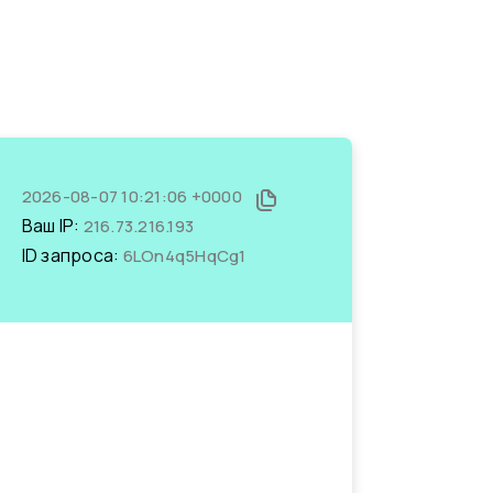
2026-08-07 10:21:06 +0000
Ваш IP:
216.73.216.193
ID запроса:
6LOn4q5HqCg1