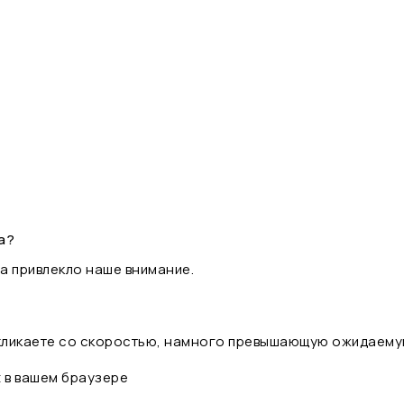
а?
а привлекло наше внимание.
 кликаете со скоростью, намного превышающую ожидаему
t в вашем браузере