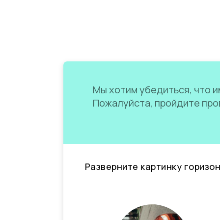
Мы хотим убедиться, что им
Пожалуйста, пройдите пров
Разверните картинку горизо