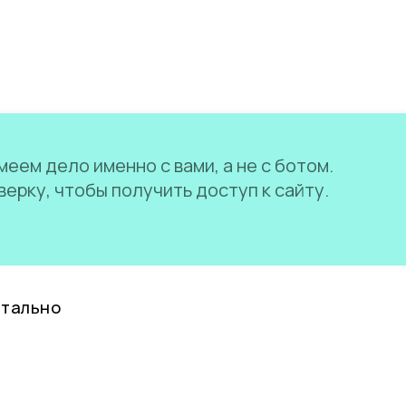
еем дело именно с вами, а не с ботом.
ерку, чтобы получить доступ к сайту.
нтально