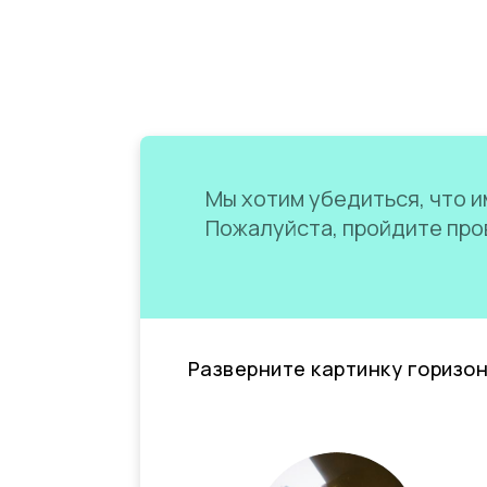
Мы хотим убедиться, что им
Пожалуйста, пройдите пров
Разверните картинку горизо