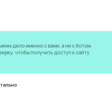
еем дело именно с вами, а не с ботом.
ерку, чтобы получить доступ к сайту.
нтально