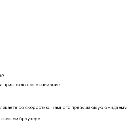
а?
а привлекло наше внимание.
 кликаете со скоростью, намного превышающую ожидаему
t в вашем браузере