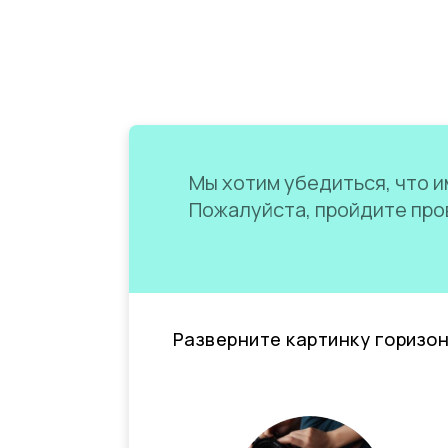
Мы хотим убедиться, что им
Пожалуйста, пройдите пров
Разверните картинку горизо