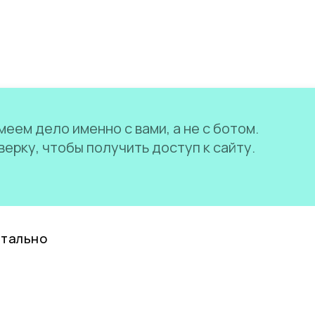
еем дело именно с вами, а не с ботом.
ерку, чтобы получить доступ к сайту.
нтально