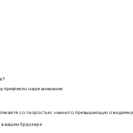
а?
а привлекло наше внимание.
 кликаете со скоростью, намного превышающую ожидаему
t в вашем браузере